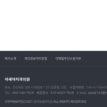
회사소개
개인정보처리방침
이메일무단수집거부
아세아치과의원
주소 :
경상북도 경주시 화랑로 135 (성동동, 2층)
사업자번호 :
249-47-0049
TEL :
054-746-7528
빠른문의 :
010-4007-7528
E-mail :
asea2143@n
COPYRIGHT(c) 2021
(주)아세아치과
ALL RIGHTS RESERVED.